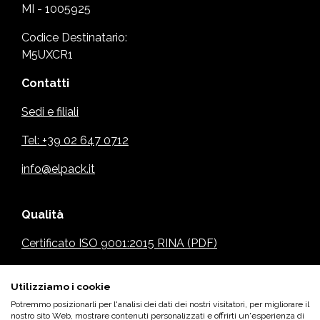
MI - 1005925
Codice Destinatario:
M5UXCR1
Contatti
Sedi e filiali
Tel: +39 02 647 0712
info@elpack.it
Qualità
Certificato ISO 9001:2015 RINA (PDF)
Utilizziamo i cookie
Note legali
Potremmo posizionarli per l'analisi dei dati dei nostri visitatori, per migliorare il
nostro sito Web, mostrare contenuti personalizzati e offrirti un'esperienza di