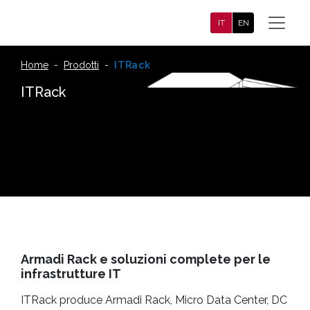
Salta al contenuto principale
IT
EN
Home
-
Prodotti
-
ITRack
ITRack
Armadi Rack e soluzioni complete per le
infrastrutture IT
ITRack produce Armadi Rack, Micro Data Center, DC